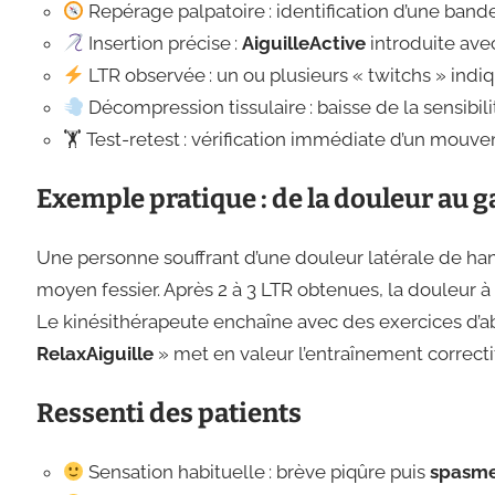
Repérage palpatoire : identification d’une band
Insertion précise :
AiguilleActive
introduite ave
LTR observée : un ou plusieurs « twitchs » indiqu
Décompression tissulaire : baisse de la sensibil
🏋️ Test-retest : vérification immédiate d’un mouve
Exemple pratique : de la douleur au g
Une personne souffrant d’une douleur latérale de ha
moyen fessier. Après 2 à 3 LTR obtenues, la douleur à
Le kinésithérapeute enchaîne avec des exercices d’ab
RelaxAiguille
» met en valeur l’entraînement correctif
Ressenti des patients
Sensation habituelle : brève piqûre puis
spasme