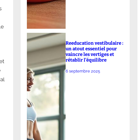
s
le
Reeducation vestibulaire :
un atout essentiel pour
vaincre les vertiges et
rétablir l’équilibre
et
e
6 septembre 2025
al