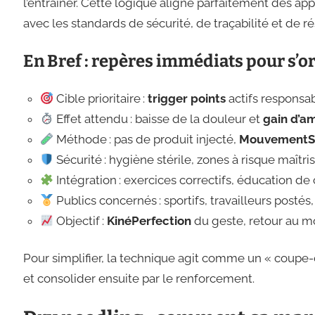
l’entraîner. Cette logique aligne parfaitement des 
avec les standards de sécurité, de traçabilité et de r
En Bref : repères immédiats pour s’o
Cible prioritaire :
trigger points
actifs responsab
Effet attendu : baisse de la douleur et
gain d’a
Méthode : pas de produit injecté,
MouvementS
Sécurité : hygiène stérile, zones à risque maîtr
Intégration : exercices correctifs, éducation de
Publics concernés : sportifs, travailleurs postés
Objectif :
KinéPerfection
du geste, retour au m
Pour simplifier, la technique agit comme un « coupe-c
et consolider ensuite par le renforcement.