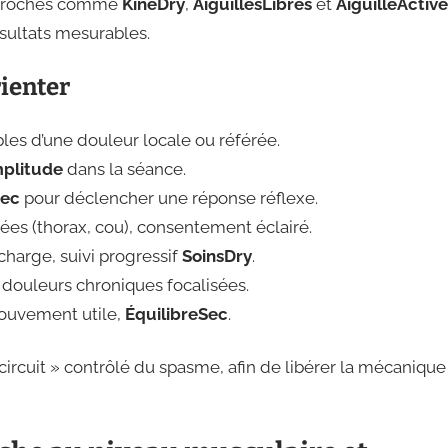
approches comme
KinéDry
,
AiguillesLibres
et
AiguilleActive
ésultats mesurables.
rienter
les d’une douleur locale ou référée.
mplitude
dans la séance.
ec
pour déclencher une réponse réflexe.
isées (thorax, cou), consentement éclairé.
 charge, suivi progressif
SoinsDry
.
, douleurs chroniques focalisées.
ouvement utile,
ÉquilibreSec
.
ircuit » contrôlé du spasme, afin de libérer la mécanique