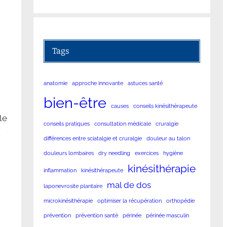
Tags
anatomie
approche innovante
astuces santé
bien-être
causes
conseils kinésithérapeute
le
conseils pratiques
consultation médicale
cruralgie
.
différences entre sciatalgie et cruralgie
douleur au talon
douleurs lombaires
dry needling
exercices
hygiène
kinésithérapie
inflammation
kinésithérapeute
mal de dos
laponevrosite plantaire
microkinésithérapie
optimiser la récupération
orthopédie
prévention
prévention santé
périnée
périnée masculin