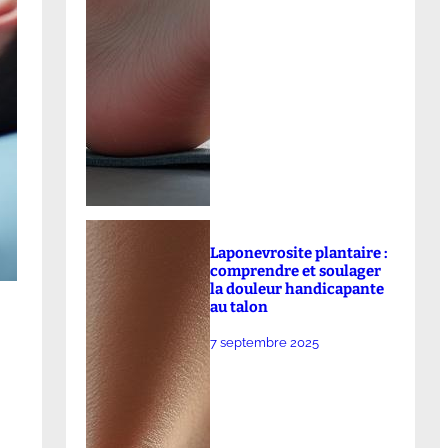
Laponevrosite plantaire :
comprendre et soulager
la douleur handicapante
au talon
7 septembre 2025