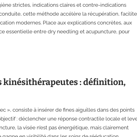
iène strictes, indications claires et contre-indications
n conduite, cette méthode accélère la récupération, facilite
ucation modernes. Place aux explications concrètes, aux
ence essentielle entre dry needling et acupuncture, pour
s kinésithérapeutes : définition,
c », consiste à insérer de fines aiguilles dans des points
bjectif : déclencher une réponse contractile locale et lev
ncture, la visée n’est pas énergétique, mais clairement
e gagne en visibilité dans les soins de rééducation