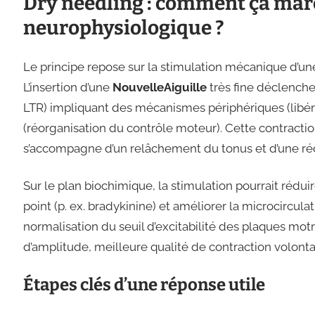
Dry needling : comment ça mar
neurophysiologique ?
Le principe repose sur la stimulation mécanique d’u
L’insertion d’une
NouvelleAiguille
très fine déclench
LTR) impliquant des mécanismes périphériques (libéra
(réorganisation du contrôle moteur). Cette contracti
s’accompagne d’un relâchement du tonus et d’une réd
Sur le plan biochimique, la stimulation pourrait réd
point (p. ex. bradykinine) et améliorer la microcircul
normalisation du seuil d’excitabilité des plaques motri
d’amplitude, meilleure qualité de contraction volonta
Étapes clés d’une réponse utile