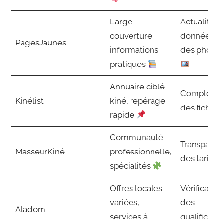
Large
Actualité
couverture,
données 
PagesJaunes
informations
des photo
pratiques
Annuaire ciblé
Complét
Kinélist
kiné, repérage
des fiche
rapide
Communauté
Transpare
MasseurKiné
professionnelle,
des tarifs
spécialités
Offres locales
Vérificati
variées,
des
Aladom
services à
qualificat