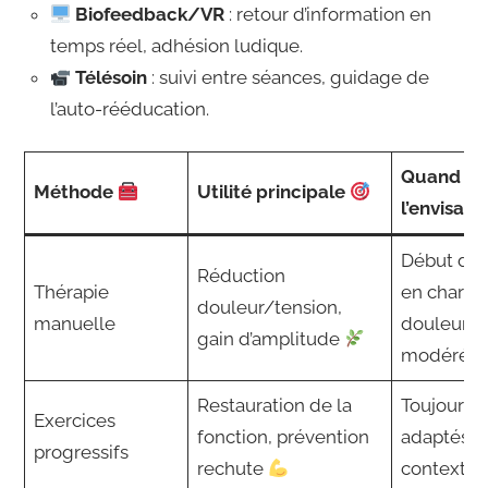
Biofeedback/VR
: retour d’information en
temps réel, adhésion ludique.
Télésoin
: suivi entre séances, guidage de
l’auto-rééducation.
Quand
Méthode
Utilité principale
l’envisag
Début de 
Réduction
Thérapie
en charge
douleur/tension,
manuelle
douleur
gain d’amplitude
modérée
Restauration de la
Toujours,
Exercices
fonction, prévention
adaptés a
progressifs
rechute
contexte