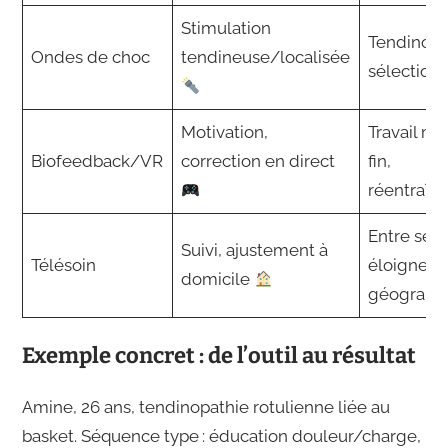
Stimulation
Tendinopa
Ondes de choc
tendineuse/localisée
sélection
Motivation,
Travail mo
Biofeedback/VR
correction en direct
fin,
réentraîn
Entre séa
Suivi, ajustement à
Télésoin
éloignem
domicile
géograph
Exemple concret : de l’outil au résultat
Amine, 26 ans, tendinopathie rotulienne liée au
basket. Séquence type : éducation douleur/charge,