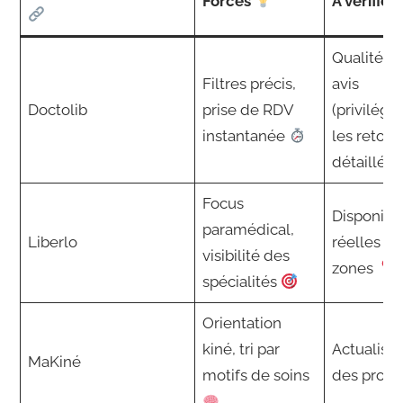
Forces
À vérifier
Qualité d
Filtres précis,
avis
Doctolib
prise de RDV
(privilégie
instantanée
les retour
détaillés)
Focus
Disponibil
paramédical,
Liberlo
réelles se
visibilité des
zones
spécialités
Orientation
kiné, tri par
Actualisat
MaKiné
motifs de soins
des profil